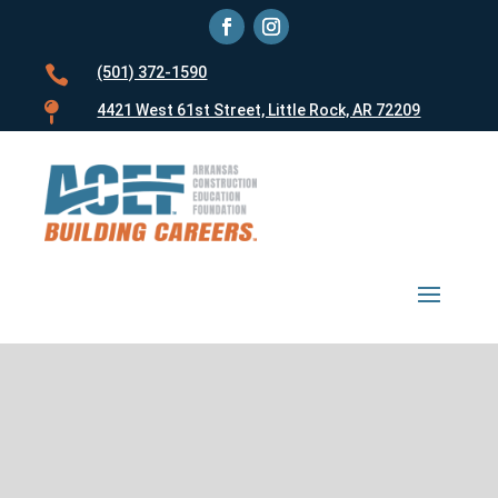

(501) 372-1590

4421 West 61st Street, Little Rock, AR 72209